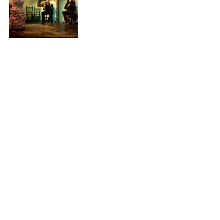
Etiquetas:
tapas
vino
granada
españa
aldalucia
la alhambra
tablaos flamencos
cañas
Albaicín
Sacromonte