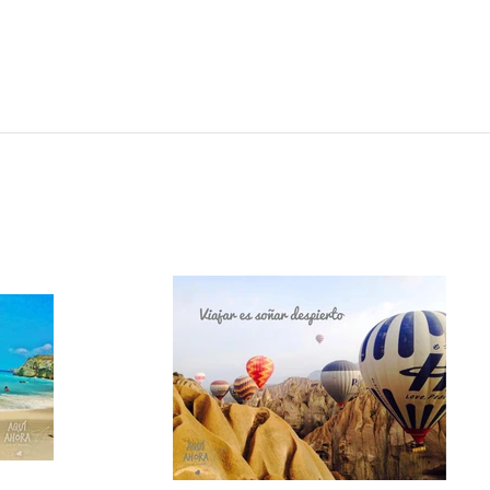
stá perdiendo de una de las ciudades con más contrastes que he vi