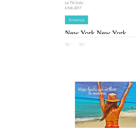
La Titi Soto
6 feb 2017
America
New York New York
Quien nunca ha ido a New York se e