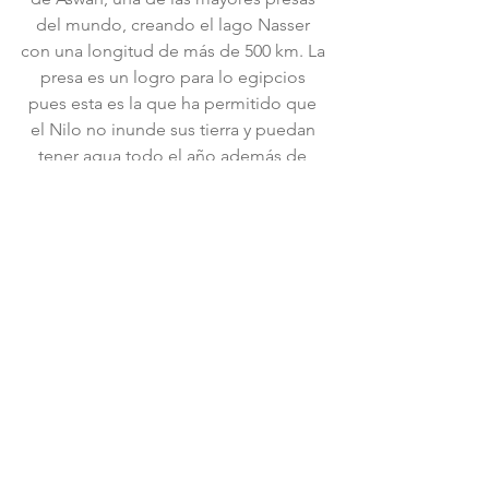
del mundo, creando el lago Nasser 
con una longitud de más de 500 km. La 
presa es un logro para lo egipcios 
pues esta es la que ha permitido que 
el Nilo no inunde sus tierra y puedan 
tener agua todo el año además de 
electricidad. En ella se encuentra un 
monumento que los egipcios 
construyen a los rusos como 
agradecimiento por la construcción de 
su presa que emula la flor de loto.
En la tarde hicimos un paseo en 
"faluca", típicos barcos de vela de la 
zona. Ese día ya descansas para 
retornar al Cairo en vuelo de 5:00 a.m y 
tener tu ultimo día en el Cairo.