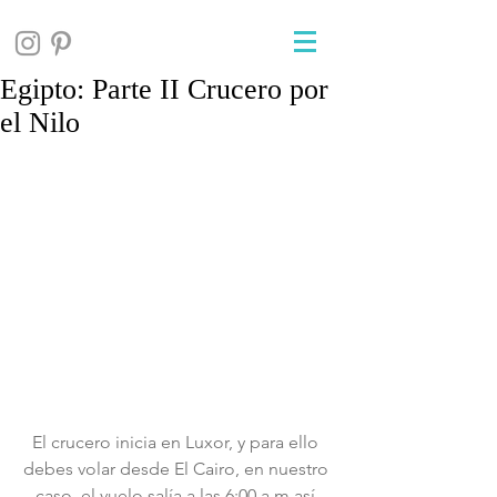
Egipto: Parte II Crucero por
el Nilo
El crucero inicia en Luxor, y para ello 
debes volar desde El Cairo, en nuestro 
caso  el vuelo salía a las 6:00 a.m así 