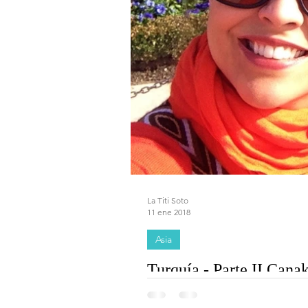
La Titi Soto
11 ene 2018
Asia
Turquía - Parte II Can
Llegar a Estambul desde Bogotá fue