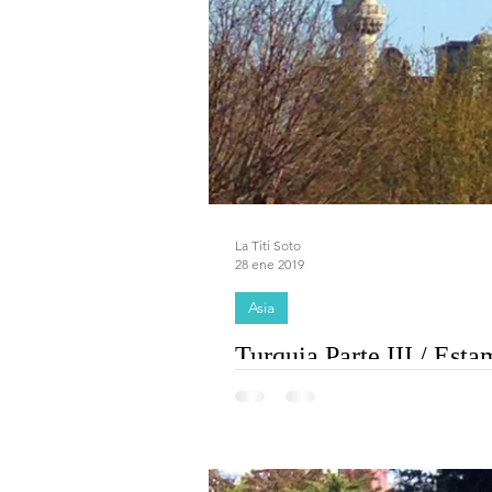
La Titi Soto
28 ene 2019
Asia
Turquia Parte III / Est
Estambul, en turco İstanbul, es la