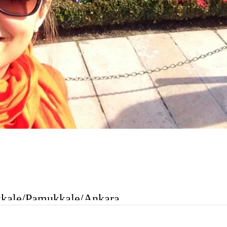
akkale/Pamukkale/Ankara
 toda una odisea, ese ha sido el viaje mas sufrido de los que haya