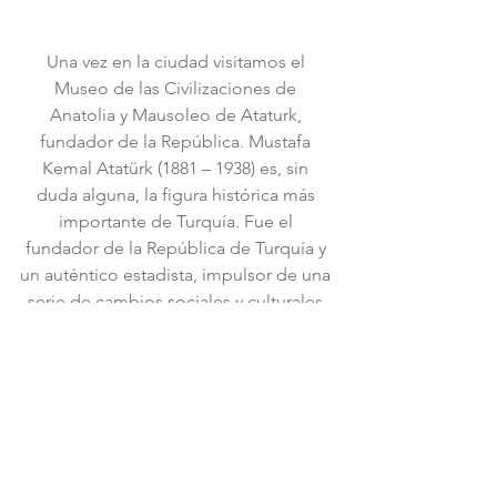
Una vez en la ciudad visitamos el 
Museo de las Civilizaciones de 
Anatolia y Mausoleo de Ataturk, 
fundador de la República. Mustafa 
Kemal Atatürk (1881 – 1938) es, sin 
duda alguna, la figura histórica más 
importante de Turquía. Fue el 
fundador de la República de Turquía y 
un auténtico estadista, impulsor de una 
serie de cambios sociales y culturales 
que cambiaron el país por completo y 
dejaron atrás las antiguas tradiciones 
otomanas.
Turquía es un país entre dos mundos, 
la combinación entre oriente y 
occidente es lo que lo hace tan 