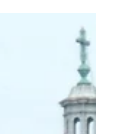
odisea, ese ha sido el viaje mas sufrido de los
que haya hecho. Tuvimos que cambiar nuestro...