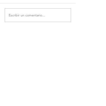
Escribir un comentario...
You Might Also Like: