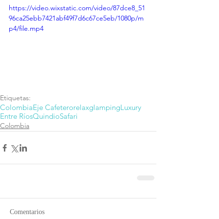
https://video.wixstatic.com/video/87dce8_51
96ca25ebb7421abf49f7d6c67ce5eb/1080p/m
p4/file.mp4
Etiquetas:
Colombia
Eje Cafetero
relax
glamping
Luxury
Entre Ríos
Quindio
Safari
Colombia
Comentarios